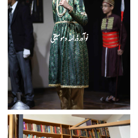
نو آور ڈرامہ و موسیقی