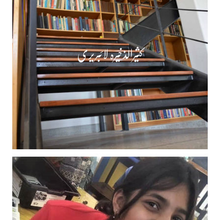
کثیرالذخیرہ لائبریری