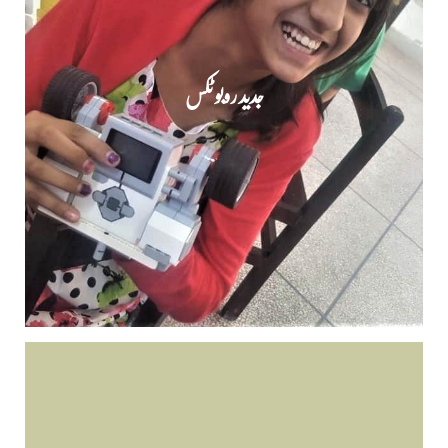
جدید روبو ٹکس