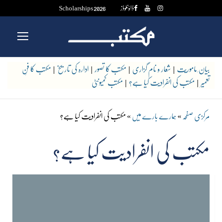
ڈاؤنلوڈز
Scholarships 2026
بیان ِ ماموریّت
|
شعار و نام گزاری
|
مکتب کا تصور
|
ادارہ کی تاریخ
|
مکتب کا فنِ
تعمیر
|
مکتب کی انفرادیت کیا ہے؟
|
مکتب کمیونٹی
مرکزی صفحہ
»
ہمارے بارے میں
»
مکتب کی انفرادیت کیا ہے؟
مکتب کی انفرادیت کیا ہے؟