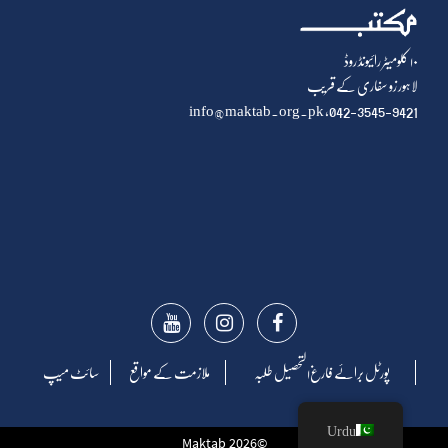
۱۰ کلومیٹر رائیونڈ روڈ
لاہور زو سفاری کے قریب
info@maktab.org.pk
042-3545-9421,
پورٹل برائے فارغ۱لتحصیل طلبہ
ملازمت کے مواقع
سائٹ میپ
Urdu
©2026 Maktab