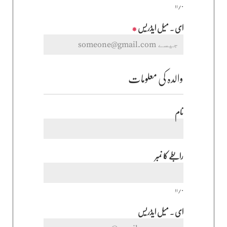
۱۱/۰
ای ۔ میل ایڈریس
*
والدہ کی معلومات
نام
رابطے کا نمبر
۱۱/۰
ای ۔ میل ایڈریس