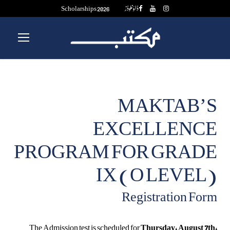
ڈاؤنلوڈز
Scholarships 2026
MAKTAB’S
EXCELLENCE
PROGRAM FOR GRADE
IX (O LEVEL)
Registration Form
The Admission test is scheduled for
Thursday, August 7th,