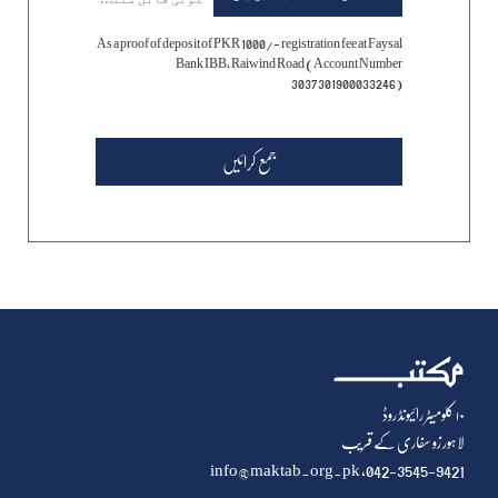
As a proof of deposit of PKR 1000/- registration fee at Faysal
Bank IBB, Raiwind Road (Account Number
3037301900033246)
جمع کرائیں
۱۰ کلومیٹر رائیونڈ روڈ
لاہور زو سفاری کے قریب
info@maktab.org.pk
042-3545-9421,