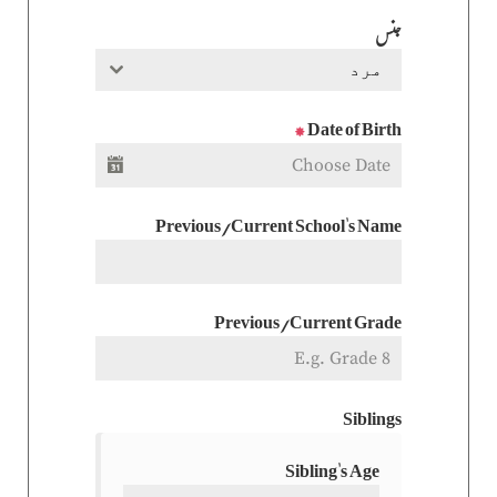
جنس
مرد
*
Date of Birth
Previous/Current School's Name
Previous/Current Grade
Siblings
Sibling's Age